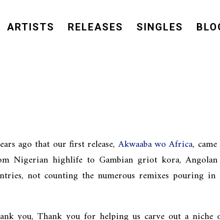
ARTISTS
RELEASES
SINGLES
BLO
ears ago that our first release,
Akwaaba wo Africa
, came 
om Nigerian highlife to Gambian griot kora, Angolan
untries, not counting the numerous remixes pouring in 
 thank you, Thank you for helping us carve out a nich