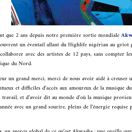
rtant que 2 ans depuis notre première sortie mondiale
Akw
couvrent un éventail allant du Highlife nigérian au griot
collaborer avec des artistes de 12 pays, sans compter l
rique du Nord.
cœur un grand merci, merci de nous avoir aidé à creuser 
entueux et difficiles d’accès aux amoureux de la musique 
u travail, et d’avoir dit au monde d’où la musique provie
 l’année avec un grand sourire, pleins de l’énergie requis
es, un aperçu global de ce qu’est Akwaaba : une oreille ou