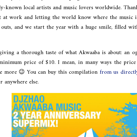
dly-known local artists and music lovers worldwide. Than
 it at work and letting the world know where the musi
 outs, and we start the year with a huge smile, filled wi
s giving a thorough taste of what Akwaaba is about: an 
minimum price of $10. I mean, in many ways the price tag
me more 😉 You can buy this compilation
from us directl
 or anywhere else.